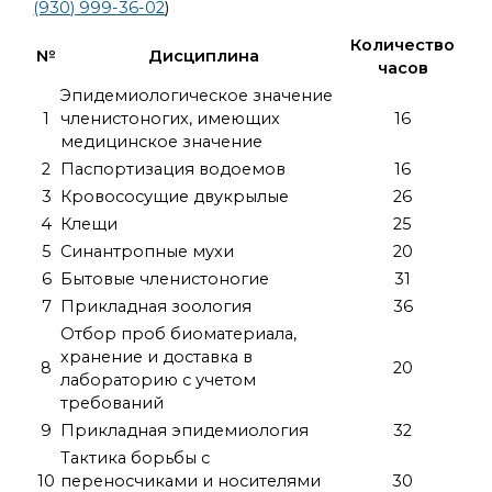
(930) 999-36-02
)
Количество
№
Дисциплина
часов
Эпидемиологическое значение
1
членистоногих, имеющих
16
медицинское значение
2
Паспортизация водоемов
16
3
Кровососущие двукрылые
26
4
Клещи
25
5
Синантропные мухи
20
6
Бытовые членистоногие
31
7
Прикладная зоология
36
Отбор проб биоматериала,
хранение и доставка в
8
20
лабораторию с учетом
требований
9
Прикладная эпидемиология
32
Тактика борьбы с
10
переносчиками и носителями
30