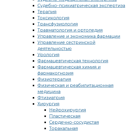
Судебно-психиатрическая экспертиза
Терапия
Токсикология
Трансфузиология
Травматология и ортопедия
Управление и экономика фармации
Управление сестринской
деятельностью
Урология
Фармацевтическая технология
Фармацевтическая химия и
фармакогнозия
Физиотерапия
Физическая и реабилитационная
медицина
Фтизиатрия
Хирургия
Нейрохирургия
Пластическая
Сердечно-сосудистая
Торакальная