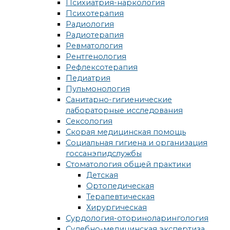
Психиатрия-наркология
Психотерапия
Радиология
Радиотерапия
Ревматология
Рентгенология
Рефлексотерапия
Педиатрия
Пульмонология
Санитарно-гигиенические
лабораторные исследования
Сексология
Скорая медицинская помощь
Социальная гигиена и организация
госсанэпидслужбы
Стоматология общей практики
Детская
Ортопедическая
Терапевтическая
Хирургическая
Сурдология-оториноларингология
Судебно-медицинская экспертиза